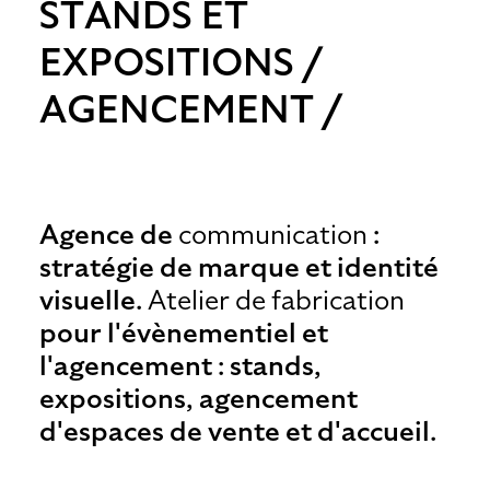
S
T
A
N
D
S
E
T
E
X
P
O
S
I
T
I
O
N
S
/
A
G
E
N
C
E
M
E
N
T
/
Agence de
communication
:
stratégie de marque et identité
visuelle.
Atelier de fabrication
pour l'évènementiel et
l'agencement : stands,
expositions, agencement
d'espaces de vente et d'accueil.