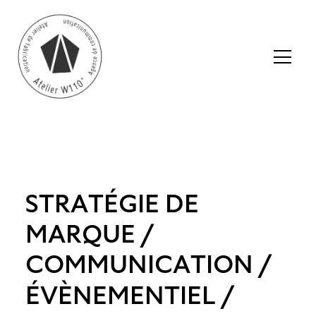
S
T
R
A
T
É
G
I
E
D
E
M
A
R
Q
U
E
/
C
O
M
M
U
N
I
C
A
T
I
O
N
/
É
V
È
N
E
M
E
N
T
I
E
L
/