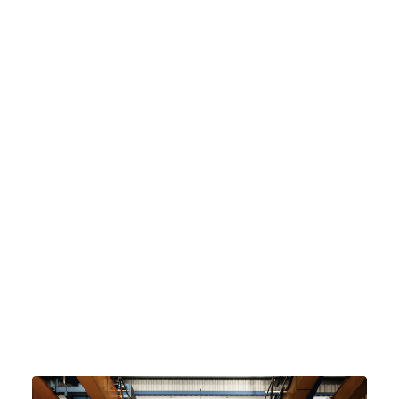
16 décembre 2023
Valhor et Atelier W110
redéfinissent les
principes de la
conception de stands
Il est temps de penser et créer nos stands
autrement !